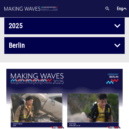
Subscribe
Eng
/
中文
Eng
2025
2025
Berlin
2024
Montreal
2023
Lisbon
2022
Paris
Berlin
Seoul