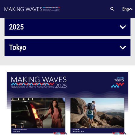
Subscribe
Eng
/
中文
Eng
2025
2025
Tokyo
2024
Montreal
2023
Lisbon
2022
Paris
Berlin
Seoul